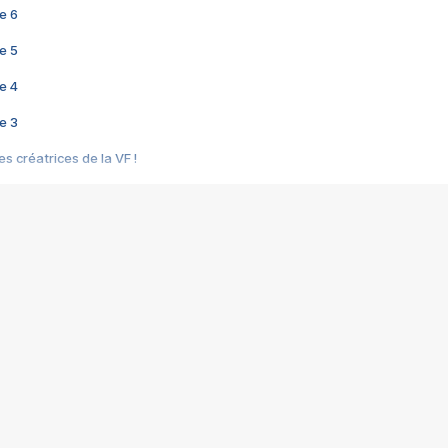
e 6
e 5
e 4
e 3
s créatrices de la VF !
e 2
e 1
e Mektoub My Love arrive enfin ! Rencontre avec Shaïn Boumedine et Sal
i : après Toni en famille
elle réalise le bouleversant Dites lui que je l'aime
ais ! Rencontre autour de Vie privée de Rebecca Zlotowski
 de Marguerite, Grave... Rencontre avec Ella Rumpf
 Les Rêveurs, un film intime sur la santé mentale