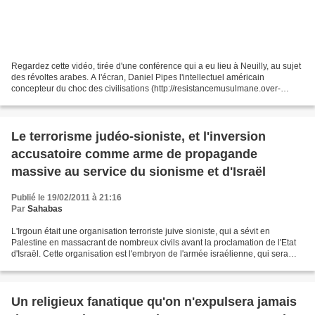
Regardez cette vidéo, tirée d'une conférence qui a eu lieu à Neuilly, au sujet
des révoltes arabes. A l'écran, Daniel Pipes l'intellectuel américain
concepteur du choc des civilisations (http://resistancemusulmane.over-
blog.com/article-daniel-pipes-le-neoconservateur-pape-des-apotres-du-
choc-des-civilisations-pour-la-gloire-d-israel-60362650.html)...
Le terrorisme judéo-sioniste, et l'inversion
accusatoire comme arme de propagande
massive au service du sionisme et d'Israël
Publié le 19/02/2011 à 21:16
Par
Sahabas
L'Irgoun était une organisation terroriste juive sioniste, qui a sévit en
Palestine en massacrant de nombreux civils avant la proclamation de l'Etat
d'Israël. Cette organisation est l'embryon de l'armée israélienne, qui sera
créée à la base par la fusion...
Un religieux fanatique qu'on n'expulsera jamais