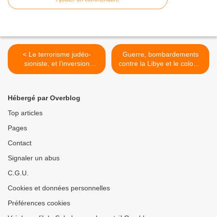
< Le terrorisme judéo-
Guerre, bombardements
sioniste, et l'inversion
contre la Libye et le colonel
accusatoire comme arme
Mouammar Kadhafi : une
de propagande massive au
énième manipulation, pour
service du sionisme et
une nouvelle guerre
Hébergé par Overblog
d'Israël
impériale occidentale contre
un pays musulman >
Top articles
Pages
Contact
Signaler un abus
C.G.U.
Cookies et données personnelles
Préférences cookies