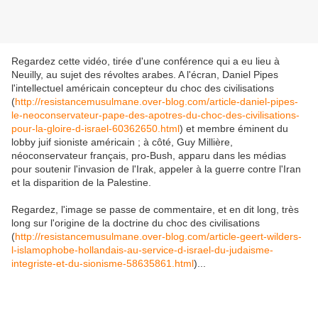
Regardez cette vidéo, tirée d'une conférence qui a eu lieu à
Neuilly, au sujet des révoltes arabes. A l'écran, Daniel Pipes
l'intellectuel américain concepteur du choc des civilisations
(
http://resistancemusulmane.over-blog.com/article-daniel-pipes-
le-neoconservateur-pape-des-apotres-du-choc-des-civilisations-
pour-la-gloire-d-israel-60362650.html
) et membre éminent du
lobby juif sioniste américain ; à côté, Guy Millière,
néoconservateur français, pro-Bush, apparu dans les médias
pour soutenir l'invasion de l'Irak, appeler à la guerre contre l'Iran
et la disparition de la Palestine.
Regardez, l'image se passe de commentaire, et en dit long, très
long sur l'origine de la doctrine du choc des civilisations
(
http://resistancemusulmane.over-blog.com/article-geert-wilders-
l-islamophobe-hollandais-au-service-d-israel-du-judaisme-
integriste-et-du-sionisme-58635861.html
)...