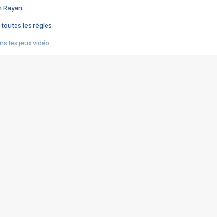
im Rayan
 toutes les règles
s les jeux vidéo
us choquant de Rockstar ? - Le scandale BULLY
e plus moche de Steam
du RÊVE tourne au CAUCHEMAR
pendant 8 heures
it… à tort
umiliés par un jeu vidéo
ire - Final Fantasy 8
ti un empire - Age of Empires
story DOFUS