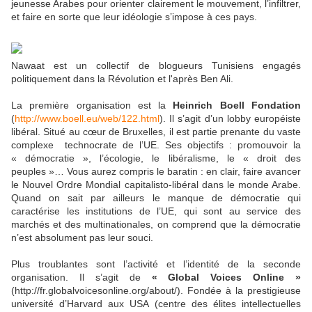
jeunesse Arabes pour orienter clairement le mouvement, l’infiltrer,
et faire en sorte que leur idéologie s’impose à ces pays.
Nawaat est un collectif de blogueurs Tunisiens engagés
politiquement dans la Révolution et l'après Ben Ali.
La première organisation est la
Heinrich Boell Fondation
(
http://www.boell.eu/web/122.html
). Il s’agit d’un lobby européiste
libéral. Situé au cœur de Bruxelles, il est partie prenante du vaste
complexe
technocrate de l’UE. Ses objectifs : promouvoir la
« démocratie », l’écologie, le libéralisme, le « droit des
peuples »… Vous aurez compris le baratin : en clair, faire avancer
le Nouvel Ordre Mondial capitalisto-libéral dans le monde Arabe.
Quand on sait par ailleurs le manque de démocratie qui
caractérise les institutions de l’UE, qui sont au service des
marchés et des multinationales, on comprend que la démocratie
n’est absolument pas leur souci.
Plus troublantes sont l’activité et l’identité de la seconde
organisation. Il s’agit de
« Global Voices Online »
(http://fr.globalvoicesonline.org/about/). Fondée à la prestigieuse
université d’Harvard aux USA (centre des élites intellectuelles