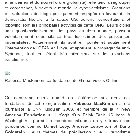
américaines et du nouvel ordre globaliste), elle tend à regrouper
et coordonner, à travers le monde, le cyber-activisme. Créations
et traductions de blogs politiquement engagés en faveur de la
démocratie libérale à la sauce US, actions, concertations et
lobbying sont les principales activités de cette ONG. Leurs cibles
sont quasi-exclusivement des pays du tiers monde, passant
volontairement sous silence tous les crimes des puissances
impérialistes. Actuellement, ils sont en pointe et soutiennent
l’intervention de l’OTAN en Libye, et appuient la propagande anti-
Syrienne, tout en étant très silencieux sur les exactions
israéliennes.
Rebecca MacKinnon, co-fondatrice de Global Voices Online.
On comprend mieux quand on s’intéresse aux deux co-
fondateurs de cette organisation.
Rebecca MacKinnon
a été
journaliste à CNN jusqu’en 2003, et membre de la
« New
America Fondation »
. Il s’agit d’un Think Tank US basé à
Washington ; parmi les membres influents on y retrouve des
personnes comme
Daniel Levy, Andrew Lebovitch
et
Dana
Goldstein
. Leurs thèmes de prédilection : le « terrorisme