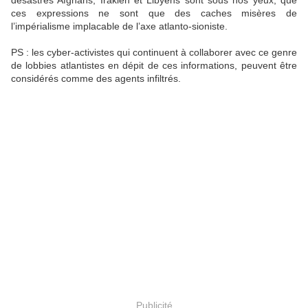
désastres Afghans, Irakien et Libyens sont sous nos yeux, que
ces expressions ne sont que des caches misères de
l’impérialisme implacable de l’axe atlanto-sioniste.
PS : les cyber-activistes qui continuent à collaborer avec ce genre
de lobbies atlantistes en dépit de ces informations, peuvent être
considérés comme des agents infiltrés.
Publicité