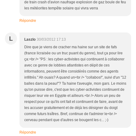
de train crash d'avion naufrage explosion de gaz boule de feu
les météorites tempête solaire qui vivra verra
Répondre
L
Laszlo
30/03/2012 17:13
Dire que je viens de cracher ma haine sur un site de fafs
(france licraisée ou un truc puant du genre), tout ça pour lire
ça:<br /> "PS : les cyber-activistes qui continuent à collaborer
avec ce genre de lobbies atlantistes en dépit de ces
informations, peuvent être considérés comme des agents
infiltrés." Ah ouais? A quand un<br /> "collabos!", suivi d'un "12
balles dans la peau!"? Ta haine t'aveugle, mon gars. Le moins
qu'on puisse dire, c'est que les cyber-activistes continuent de
risquer leur vie en Egypte et ailleurs.<br /> Alors un peu de
respect pour ce qu'ils ont fait et continuent de faire, avant de
les accuser gratuitement et de déjà les désigner du doigt
comme futurs traîtres. Bref, continue de t'admirer le<br />
cerveau pendant que d'autres se bougent les c... ;-)
Répondre