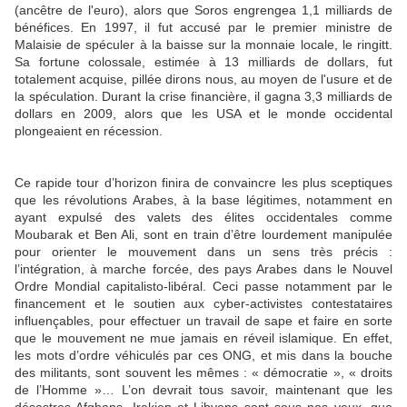
(ancêtre de l'euro), alors que Soros engrengea 1,1 milliards de
bénéfices. En 1997, il fut accusé par le premier ministre de
Malaisie de spéculer à la baisse sur la monnaie locale, le ringitt.
Sa fortune colossale, estimée à 13 milliards de dollars, fut
totalement acquise, pillée dirons nous, au moyen de l'usure et de
la spéculation. Durant la crise financière, il gagna 3,3 milliards de
dollars en 2009, alors que les USA et le monde occidental
plongeaient en récession.
Ce rapide tour d’horizon finira de convaincre les plus sceptiques
que les révolutions Arabes, à la base légitimes, notamment en
ayant expulsé des valets des élites occidentales comme
Moubarak et Ben Ali, sont en train d’être lourdement manipulée
pour orienter le mouvement dans un sens très précis :
l’intégration, à marche forcée, des pays Arabes dans le Nouvel
Ordre Mondial capitalisto-libéral. Ceci passe notamment par le
financement et le soutien aux cyber-activistes contestataires
influençables, pour effectuer un travail de sape et faire en sorte
que le mouvement ne mue jamais en réveil islamique. En effet,
les mots d’ordre véhiculés par ces ONG, et mis dans la bouche
des militants, sont souvent les mêmes : « démocratie », « droits
de l’Homme »… L’on devrait tous savoir, maintenant que les