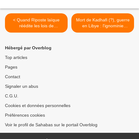
< Quand Riposte laïque
Mort de Kadhafi (?), guerre
réédite les lois de
en Libye : l'ignominie
Nuremberg, contre les
jusqu'au bout >
musulmans
Hébergé par Overblog
Top articles
Pages
Contact
Signaler un abus
C.G.U.
Cookies et données personnelles
Préférences cookies
Voir le profil de Sahabas sur le portail Overblog