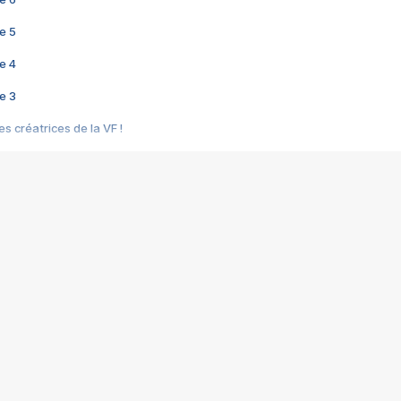
e 5
e 4
e 3
s créatrices de la VF !
e 2
e 1
e Mektoub My Love arrive enfin ! Rencontre avec Shaïn Boumedine et Sal
i : après Toni en famille
elle réalise le bouleversant Dites lui que je l'aime
ais ! Rencontre autour de Vie privée de Rebecca Zlotowski
 de Marguerite, Grave... Rencontre avec Ella Rumpf
 Les Rêveurs, un film intime sur la santé mentale