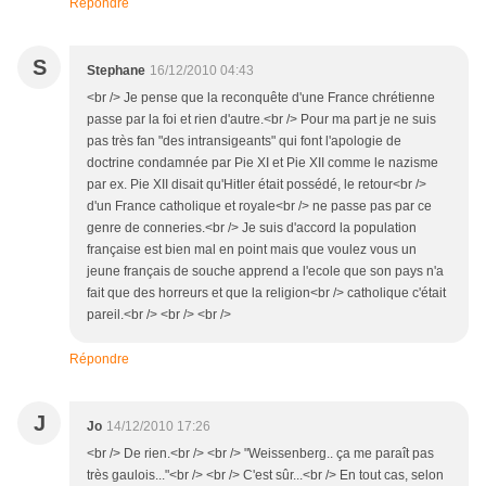
Répondre
S
Stephane
16/12/2010 04:43
<br /> Je pense que la reconquête d'une France chrétienne
passe par la foi et rien d'autre.<br /> Pour ma part je ne suis
pas très fan "des intransigeants" qui font l'apologie de
doctrine condamnée par Pie XI et Pie XII comme le nazisme
par ex. Pie XII disait qu'Hitler était possédé, le retour<br />
d'un France catholique et royale<br /> ne passe pas par ce
genre de conneries.<br /> Je suis d'accord la population
française est bien mal en point mais que voulez vous un
jeune français de souche apprend a l'ecole que son pays n'a
fait que des horreurs et que la religion<br /> catholique c'était
pareil.<br /> <br /> <br />
Répondre
J
Jo
14/12/2010 17:26
<br /> De rien.<br /> <br /> "Weissenberg.. ça me paraît pas
très gaulois..."<br /> <br /> C'est sûr...<br /> En tout cas, selon