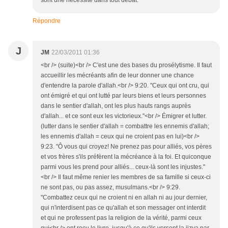
sont une nécessité dans tout débat.
Répondre
J
JM
22/03/2011 01:36
<br /> (suite)<br /> C'est une des bases du prosélytisme. Il faut
accueillir les mécréants afin de leur donner une chance
d'entendre la parole d'allah.<br /> 9:20. "Ceux qui ont cru, qui
ont émigré et qui ont lutté par leurs biens et leurs personnes
dans le sentier d'allah, ont les plus hauts rangs auprès
d'allah... et ce sont eux les victorieux."<br /> Émigrer et lutter.
(lutter dans le sentier d'allah = combattre les ennemis d'allah;
les ennemis d'allah = ceux qui ne croient pas en lui)<br />
9:23. "Ô vous qui croyez! Ne prenez pas pour alliés, vos pères
et vos frères s'ils préfèrent la mécréance à la foi. Et quiconque
parmi vous les prend pour alliés... ceux-là sont les injustes."
<br /> Il faut même renier les membres de sa famille si ceux-ci
ne sont pas, ou pas assez, musulmans.<br /> 9:29.
"Combattez ceux qui ne croient ni en allah ni au jour dernier,
qui n'interdisent pas ce qu'allah et son messager ont interdit
et qui ne professent pas la religion de la vérité, parmi ceux