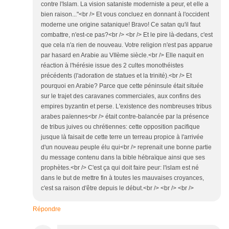
contre l'Islam. La vision sataniste moderniste a peur, et elle a
bien raison..."<br /> Et vous concluez en donnant à l'occident
moderne une origine satanique! Bravo! Ce satan qu'il faut
combattre, n'est-ce pas?<br /> <br /> Et le pire là-dedans, c'est
que cela n'a rien de nouveau. Votre religion n'est pas apparue
par hasard en Arabie au VIIème siècle.<br /> Elle naquit en
réaction à l'hérésie issue des 2 cultes monothéistes
précédents (l'adoration de statues et la trinité).<br /> Et
pourquoi en Arabie? Parce que cette péninsule était située
sur le trajet des caravanes commerciales, aux confins des
empires byzantin et perse. L'existence des nombreuses tribus
arabes païennes<br /> était contre-balancée par la présence
de tribus juives ou chrétiennes: cette opposition pacifique
jusque là faisait de cette terre un terreau propice à l'arrivée
d'un nouveau peuple élu qui<br /> reprenait une bonne partie
du message contenu dans la bible hébraïque ainsi que ses
prophètes.<br /> C'est ça qui doit faire peur: l'islam est né
dans le but de mettre fin à toutes les mauvaises croyances,
c'est sa raison d'être depuis le début.<br /> <br /> <br />
Répondre