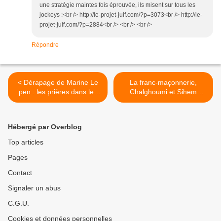
une stratégie maintes fois éprouvée, ils misent sur tous les
jockeys :<br /> http://le-projet-juif.com/?p=3073<br /> http://le-
projet-juif.com/?p=2884<br /> <br /> <br />
Répondre
< Dérapage de Marine Le
La franc-maçonnerie,
pen : les prières dans les
Chalghoumi et Sihem
rues sont comparables à
Habchi de NPNS se
l'Occupation allemande
réunissent pour créer un
"nouvel Islam" >
Hébergé par Overblog
Top articles
Pages
Contact
Signaler un abus
C.G.U.
Cookies et données personnelles