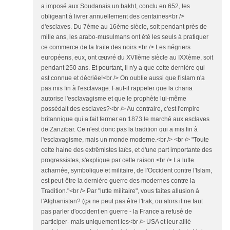
a imposé aux Soudanais un bakht, conclu en 652, les
obligeant à livrer annuellement des centaines<br />
d'esclaves. Du 7ème au 16ème siècle, soit pendant près de
mille ans, les arabo-musulmans ont été les seuls à pratiquer
ce commerce de la traite des noirs.<br /> Les négriers
européens, eux, ont œuvré du XVIIème siècle au IXXème, soit
pendant 250 ans. Et pourtant, il n'y a que cette dernière qui
est connue et décriée!<br /> On oublie aussi que l'islam n'a
pas mis fin à l'esclavage. Faut-il rappeler que la charia
autorise l'esclavagisme et que le prophète lui-même
possédait des esclaves?<br /> Au contraire, c'est l'empire
britannique qui a fait fermer en 1873 le marché aux esclaves
de Zanzibar. Ce n'est donc pas la tradition qui a mis fin à
l'esclavagisme, mais un monde moderne.<br /> <br /> "Toute
cette haine des extrêmistes laïcs, et d'une part importante des
progressistes, s'explique par cette raison.<br /> La lutte
acharnée, symbolique et militaire, de l'Occident contre l'Islam,
est peut-être la dernière guerre des modernes contre la
Tradition."<br /> Par "lutte militaire", vous faites allusion à
l'Afghanistan? (ça ne peut pas être l'Irak, ou alors il ne faut
pas parler d'occident en guerre - la France a refusé de
participer- mais uniquement les<br /> USA et leur allié