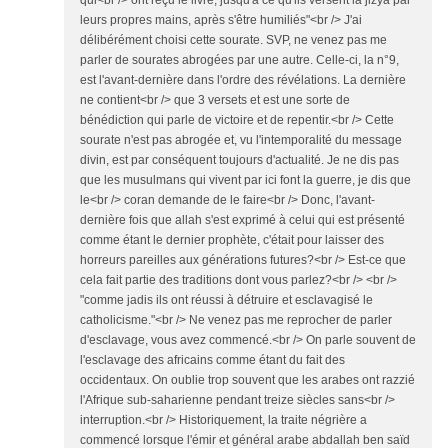
qui<br /> ont reçu le livre, jusqu'à ce qu'ils versent la jizya par
leurs propres mains, après s'être humiliés"<br /> J'ai
délibérément choisi cette sourate. SVP, ne venez pas me
parler de sourates abrogées par une autre. Celle-ci, la n°9,
est l'avant-dernière dans l'ordre des révélations. La dernière
ne contient<br /> que 3 versets et est une sorte de
bénédiction qui parle de victoire et de repentir.<br /> Cette
sourate n'est pas abrogée et, vu l'intemporalité du message
divin, est par conséquent toujours d'actualité. Je ne dis pas
que les musulmans qui vivent par ici font la guerre, je dis que
le<br /> coran demande de le faire<br /> Donc, l'avant-
dernière fois que allah s'est exprimé à celui qui est présenté
comme étant le dernier prophète, c'était pour laisser des
horreurs pareilles aux générations futures?<br /> Est-ce que
cela fait partie des traditions dont vous parlez?<br /> <br />
"comme jadis ils ont réussi à détruire et esclavagisé le
catholicisme."<br /> Ne venez pas me reprocher de parler
d'esclavage, vous avez commencé.<br /> On parle souvent de
l'esclavage des africains comme étant du fait des
occidentaux. On oublie trop souvent que les arabes ont razzié
l'Afrique sub-saharienne pendant treize siècles sans<br />
interruption.<br /> Historiquement, la traite négrière a
commencé lorsque l'émir et général arabe abdallah ben saïd