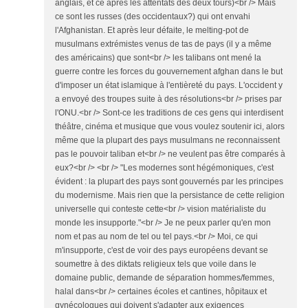
anglais, et ce après les attentats des deux tours)<br /> Mais
ce sont les russes (des occidentaux?) qui ont envahi
l'Afghanistan. Et après leur défaite, le melting-pot de
musulmans extrémistes venus de tas de pays (il y a même
des américains) que sont<br /> les talibans ont mené la
guerre contre les forces du gouvernement afghan dans le but
d'imposer un état islamique à l'entièreté du pays. L'occident y
a envoyé des troupes suite à des résolutions<br /> prises par
l'ONU.<br /> Sont-ce les traditions de ces gens qui interdisent
théâtre, cinéma et musique que vous voulez soutenir ici, alors
même que la plupart des pays musulmans ne reconnaissent
pas le pouvoir taliban et<br /> ne veulent pas être comparés à
eux?<br /> <br /> "Les modernes sont hégémoniques, c'est
évident : la plupart des pays sont gouvernés par les principes
du modernisme. Mais rien que la persistance de cette religion
universelle qui conteste cette<br /> vision matérialiste du
monde les insupporte."<br /> Je ne peux parler qu'en mon
nom et pas au nom de tel ou tel pays.<br /> Moi, ce qui
m'insupporte, c'est de voir des pays européens devant se
soumettre à des diktats religieux tels que voile dans le
domaine public, demande de séparation hommes/femmes,
halal dans<br /> certaines écoles et cantines, hôpitaux et
gynécologues qui doivent s'adapter aux exigences