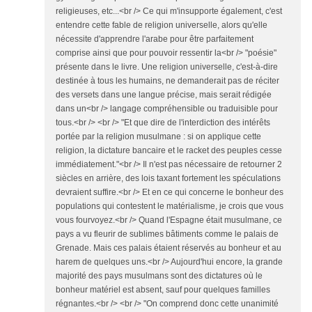
religieuses, etc...<br /> Ce qui m'insupporte également, c'est
entendre cette fable de religion universelle, alors qu'elle
nécessite d'apprendre l'arabe pour être parfaitement
comprise ainsi que pour pouvoir ressentir la<br /> "poésie"
présente dans le livre. Une religion universelle, c'est-à-dire
destinée à tous les humains, ne demanderait pas de réciter
des versets dans une langue précise, mais serait rédigée
dans un<br /> langage compréhensible ou traduisible pour
tous.<br /> <br /> "Et que dire de l'interdiction des intérêts
portée par la religion musulmane : si on applique cette
religion, la dictature bancaire et le racket des peuples cesse
immédiatement."<br /> Il n'est pas nécessaire de retourner 2
siècles en arrière, des lois taxant fortement les spéculations
devraient suffire.<br /> Et en ce qui concerne le bonheur des
populations qui contestent le matérialisme, je crois que vous
vous fourvoyez.<br /> Quand l'Espagne était musulmane, ce
pays a vu fleurir de sublimes bâtiments comme le palais de
Grenade. Mais ces palais étaient réservés au bonheur et au
harem de quelques uns.<br /> Aujourd'hui encore, la grande
majorité des pays musulmans sont des dictatures où le
bonheur matériel est absent, sauf pour quelques familles
régnantes.<br /> <br /> "On comprend donc cette unanimité