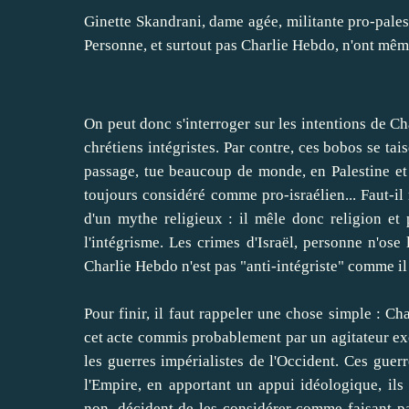
Ginette Skandrani, dame agée, militante pro-pales
Personne, et surtout pas Charlie Hebdo, n'ont même
On peut donc s'interroger sur les intentions de Ch
chrétiens intégristes. Par contre, ces bobos se ta
passage, tue beaucoup de monde, en Palestine et ai
toujours considéré comme pro-israélien... Faut-il 
d'un mythe religieux : il mêle donc religion et p
l'intégrisme. Les crimes d'Israël, personne n'ose 
Charlie Hebdo n'est pas "anti-intégriste" comme il
Pour finir, il faut rappeler une chose simple : 
cet acte commis probablement par un agitateur exci
les guerres impérialistes de l'Occident. Ces guer
l'Empire, en apportant un appui idéologique, il
non, décident de les considérer comme faisant pa