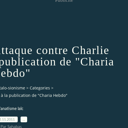
Publicité
attaque contre Charlie
 publication de "Charia
ebdo"
talo-sionisme
>
Categories
>
 à la publication de "Charia Hebdo"
fanatisme laïc
2.11.2011
…
Par Sahabas