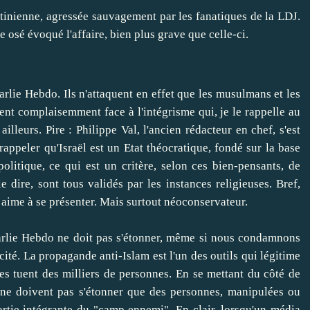
tinienne, agressée sauvagement par les fanatiques de la LDJ.
 osé évoqué l'affaire, bien plus grave que celle-ci.
arlie Hebdo. Ils n'attaquent en effet que les musulmans et les
isent complaisemment face à l'intégrisme qui, je le rappelle au
lleurs. Pire : Philippe Val, l'ancien rédacteur en chef, s'est
rappeler qu'Israël est un Etat théocratique, fondé sur la base
olitique, ce qui est un critère, selon ces bien-pensants, de
le dire, sont tous validés par les instances religieuses. Bref,
 aime à se présenter. Mais surtout néoconservateur.
Charlie Hebdo ne doit pas s'étonner, même si nous condamnons
té. La propagande anti-Islam est l'un des outils qui légitime
res tuent des milliers de personnes. En se mettant du côté de
s ne doivent pas s'étonner que des personnes, manipulées ou
rtie intégrante du "camp ennemi". En clair, lorsqu'un média